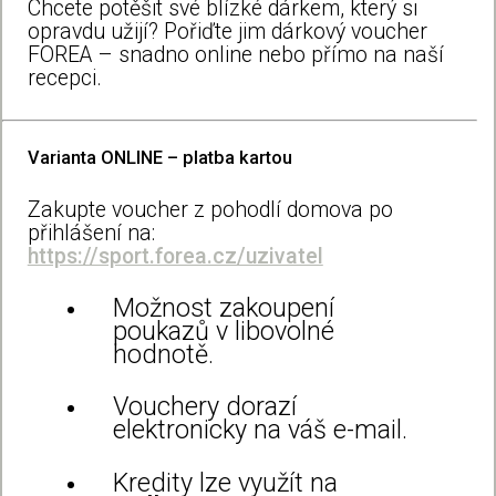
Chcete potěšit své blízké dárkem, který si
opravdu užijí? Pořiďte jim dárkový voucher
FOREA – snadno online nebo přímo na naší
recepci.
Varianta ONLINE – platba kartou
Zakupte voucher z pohodlí domova po
přihlášení na:
https://sport.forea.cz/uzivatel
Možnost zakoupení
poukazů v libovolné
hodnotě.
Vouchery dorazí
elektronicky na váš e-mail.
Kredity lze využít na